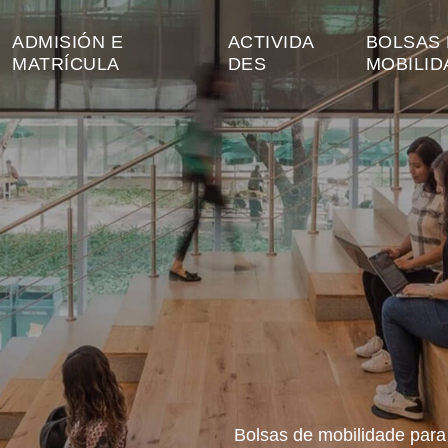
ADMISIÓN E
ACTIVIDA
BOLSAS 
MATRÍCULA
DES
MOBILID
Bolsas de mobilidade par