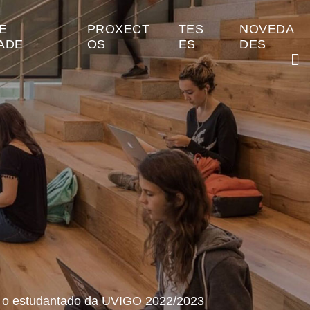
E
PROXECT
TES
NOVEDA
ADE
OS
ES
DES
a o estudantado da UVIGO 2022/2023