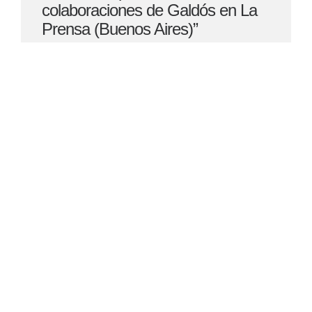
colaboraciones de Galdós en La
Prensa (Buenos Aires)”
Conferencia: “Literatura y
humanidades digitales”
Conferencia de Pepe Cáccamo:
“A experiencia obxectual”