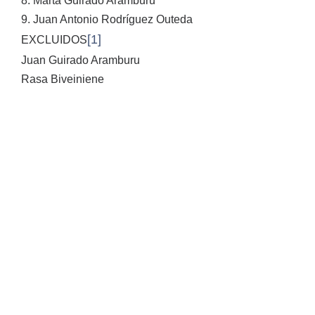
8. Marta Guirado Aramburu
9. Juan Antonio Rodríguez Outeda
[1]
EXCLUIDOS
Juan Guirado Aramburu
Rasa Biveiniene
Vigo, 30 de setembro de 2013
Asdo.: Antonio Chas Aguión
Presidente da CAPD de Estudos Literarios
[1]
Excluidos en ámbolos dous casos porque non
acreditan ter cursado e superado créditos de mestrado
ou DEA.