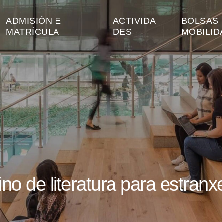
ADMISIÓN E
ACTIVIDA
BOLSAS 
MATRÍCULA
DES
MOBILID
no de literatura para estranx