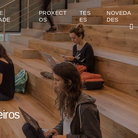
E
PROXECT
TES
NOVEDA
ADE
OS
ES
DES
eiros