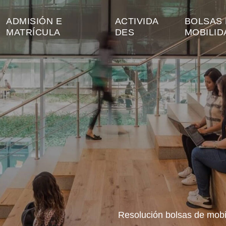
ADMISIÓN E
ACTIVIDA
BOLSAS 
MATRÍCULA
DES
MOBILID
Resolución bolsas de mobi