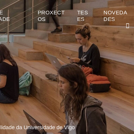
E
PROXECT
TES
NOVEDA
ADE
OS
ES
DES
lidade da Universidade de Vigo