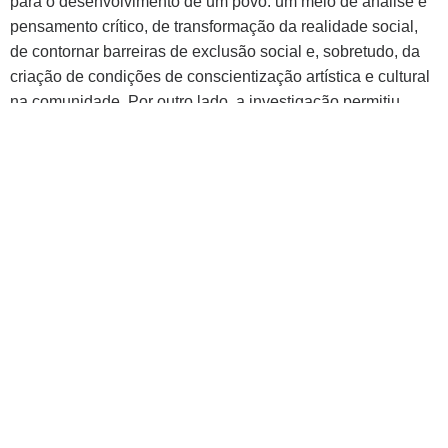
para o desenvolvimento de um povo: um meio de análise e
pensamento crítico, de transformação da realidade social,
de contornar barreiras de exclusão social e, sobretudo, da
criação de condições de conscientização artística e cultural
na comunidade. Por outro lado, a investigação permitiu
clarificar as especificidades e características do teatro de
rua, explorando o papel e as expectativas da própria
sociedade envolvente. Data da defesa: 18/12/2018 Acceso:
https://www.investigo.biblioteca.uvigo.es/xmlui/handle/1109
3/1155
Entrada no programa:
2013-14
Data da defesa:
18/12/2018
Palabras clave: